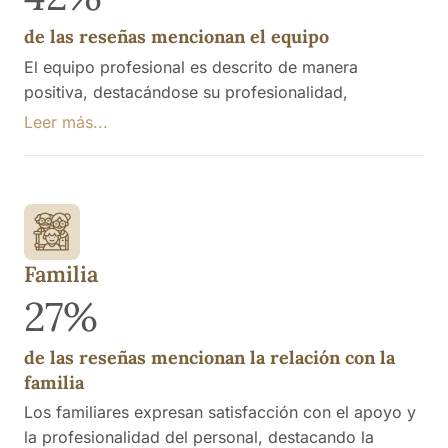
de las reseñas mencionan el equipo
El equipo profesional es descrito de manera
positiva, destacándose su profesionalidad,
dedicación y trato cariñoso hacia los residentes y
Leer más...
sus familias. Se menciona que el personal es
amable, atento y que algunos trabajadores se
destacan por su compromiso y vocación en el
cuidado de los internos. También hay comentarios
de necesidad de más personal.
Familia
27%
de las reseñas mencionan la relación con la
familia
Los familiares expresan satisfacción con el apoyo y
la profesionalidad del personal, destacando la