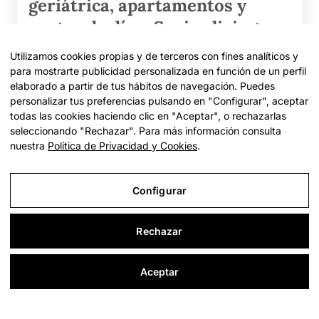
geriátrica, apartamentos y
centro de día – Senior living
Utilizamos cookies propias y de terceros con fines analíticos y
Avinguda de Catalunya 264
para mostrarte publicidad personalizada en función de un perfil
elaborado a partir de tus hábitos de navegación. Puedes
Valoración global
personalizar tus preferencias pulsando en "Configurar", aceptar
4,8
Sobre 5, a partir de las reseñas en
todas las cookies haciendo clic en "Aceptar", o rechazarlas
Google. El círculo indica la proporción de
seleccionando "Rechazar". Para más información consulta
valoraciones
positivas
,
neutras
y
nuestra
Política de Privacidad y Cookies
.
negativas
.
Configurar
Ver Ficha
Rechazar
Aceptar