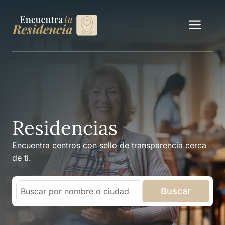
Saltar
al
Me
contenido
Residencias
Encuentra centros con sello de transparencia cerca
de ti.
Search
Search content
Buscar