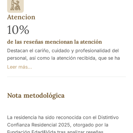
Atencion
10%
de las reseñas mencionan la atención
Destacan el cariño, cuidado y profesionalidad del
personal, así como la atención recibida, que se ha
caracterizado por la disposición a escuchar y
Leer más...
resolver problemas, y el ambiente agradable
propiciado por actividades lúdicas. Se señala que, a
pesar de la amabilidad del personal, la sobrecarga
Nota metodológica
de trabajo afecta la atención a los residentes.
La residencia ha sido reconocida con el Distintivo
Confianza Residencial 2025, otorgado por la
Fundación Edad&Vida tras analizar reseñas