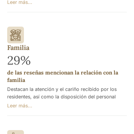
dedicación y el trato amable hacia los residentes, lo
Leer más...
que genera un ambiente positivo y satisfactorio.Se
manifiesta la necesidad de más empleados.
Familia
29%
de las reseñas mencionan la relación con la
familia
Destacan la atención y el cariño recibido por los
residentes, así como la disposición del personal
para escuchar y resolver problemas, lo que genera
Leer más...
un sentimiento de agradecimiento entre las familias.