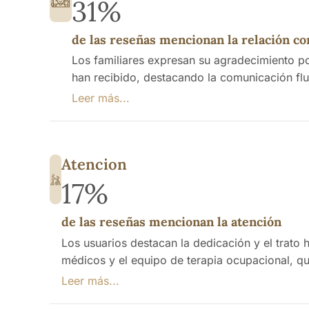
31%
de las reseñas mencionan la relación con
Los familiares expresan su agradecimiento po
han recibido, destacando la comunicación flu
tranquilidad a las familias.
Leer más...
Atencion
17%
de las reseñas mencionan la atención
Los usuarios destacan la dedicación y el trato h
médicos y el equipo de terapia ocupacional, q
falta de personal, provoca que los auxiliares
Leer más...
todos los residentes.A pesar de estos inconven