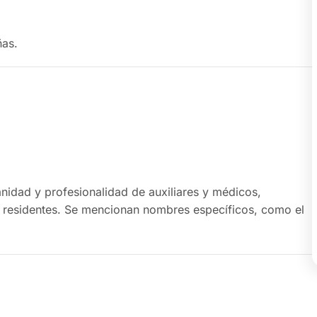
ñas.
idad y profesionalidad de auxiliares y médicos,
s residentes. Se mencionan nombres específicos, como el
 reconocidos por su labor y atención. También se señala la