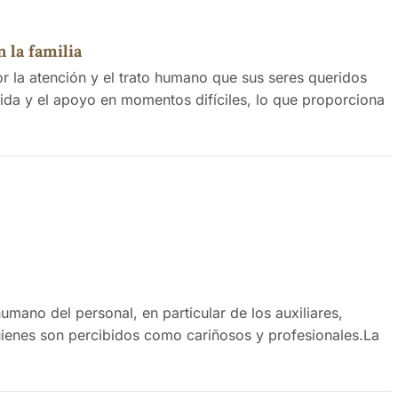
 la familia
r la atención y el trato humano que sus seres queridos
ida y el apoyo en momentos difíciles, lo que proporciona
umano del personal, en particular de los auxiliares,
uienes son percibidos como cariñosos y profesionales.La
 estén sobrecargados y no puedan atender adecuadamente a
ientes, algunos familiares expresan su agradecimiento por