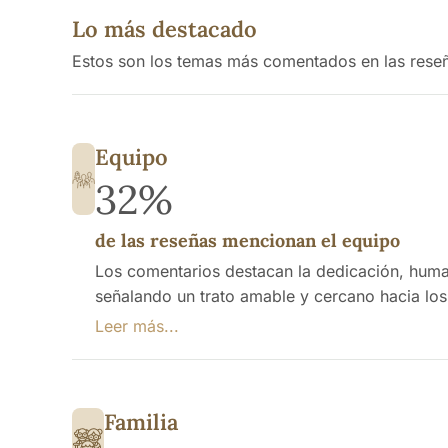
Lo más destacado
Estos son los temas más comentados en las rese
Equipo
32%
de las reseñas mencionan el equipo
Los comentarios destacan la dedicación, human
señalando un trato amable y cercano hacia lo
doctor Nelson y varias auxiliares, quienes son
Leer más...
necesidad de más personal.
Familia