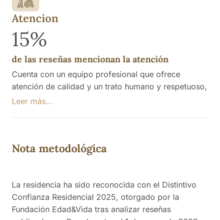
el interés del director en el bienestar de los
residentes.
Atencion
15%
de las reseñas mencionan la atención
Cuenta con un equipo profesional que ofrece
atención de calidad y un trato humano y respetuoso,
lo que permite a los usuarios sentirse cuidados y
Leer más...
acompañados. Los familiares destacan la atención
recibida durante el proceso de ingreso, resaltando la
empatía y el interés del director por el bienestar de
Nota metodológica
los residentes.
La residencia ha sido reconocida con el Distintivo
Confianza Residencial 2025, otorgado por la
Fundación Edad&Vida tras analizar reseñas