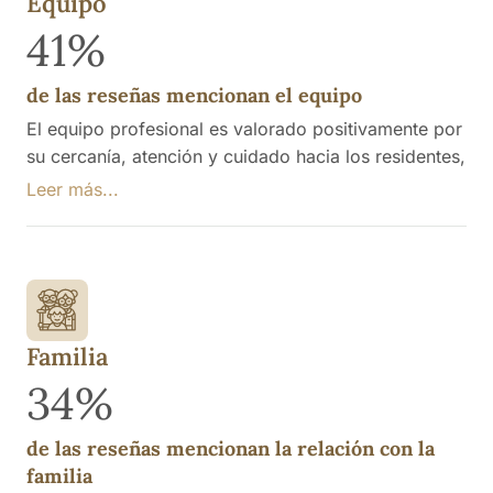
Equipo
41%
de las reseñas mencionan el equipo
El equipo profesional es valorado positivamente por
su cercanía, atención y cuidado hacia los residentes,
destacando la dedicación de médicos, enfermeros y
Leer más...
auxiliares. Se menciona que los profesionales son
atentos a las necesidades de los mayores y que
ofrecen un trato respetuoso y familiar. Hay
opiniones que indican necesidad de más personal en
ciertos momentos.
Familia
34%
de las reseñas mencionan la relación con la
familia