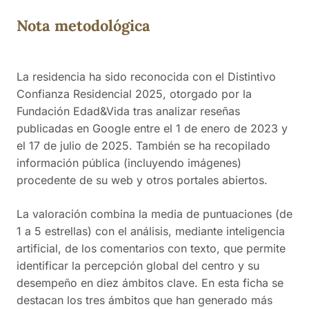
oportunidades de mejora sobre la atención a
Nota metodológica
residentes dependientes, así como la necesidad de
más personal.
La residencia ha sido reconocida con el Distintivo
Confianza Residencial 2025, otorgado por la
Fundación Edad&Vida tras analizar reseñas
publicadas en Google entre el 1 de enero de 2023 y
el 17 de julio de 2025. También se ha recopilado
información pública (incluyendo imágenes)
procedente de su web y otros portales abiertos.
La valoración combina la media de puntuaciones (de
1 a 5 estrellas) con el análisis, mediante inteligencia
artificial, de los comentarios con texto, que permite
identificar la percepción global del centro y su
desempeño en diez ámbitos clave. En esta ficha se
destacan los tres ámbitos que han generado más