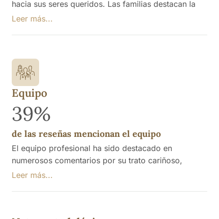
hacia sus seres queridos. Las familias destacan la
atención recibida, la celebración de eventos como
Leer más...
cumpleaños y la sensación de que el personal trata
a los residentes como parte de su propia familia.
Equipo
39%
de las reseñas mencionan el equipo
El equipo profesional ha sido destacado en
numerosos comentarios por su trato cariñoso,
paciente y profesional hacia los residentes, lo que
Leer más...
genera un ambiente positivo y de confianza. Se
menciona la amabilidad, empatía y atención que
brindan a los mayores, así como la calidad de las