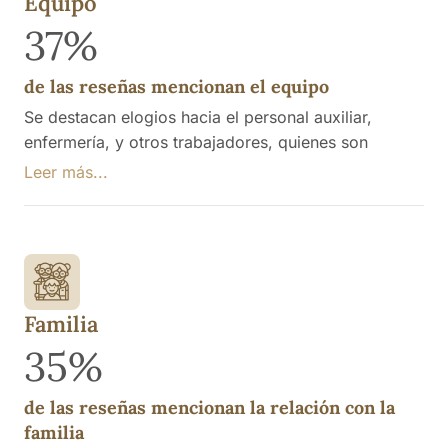
Equipo
37%
de las reseñas mencionan el equipo
Se destacan elogios hacia el personal auxiliar,
enfermería, y otros trabajadores, quienes son
descritos como amables, profesionales y cariñosos,
Leer más...
brindando un trato excepcional a los residentes y a
sus familias. Se menciona la atención y el cariño que
ofrecen, así como el agradecimiento hacia la
directora y su capacidad de coordinar el equipo.
Familia
35%
de las reseñas mencionan la relación con la
familia