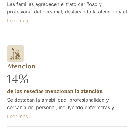
Las familias agradecen el trato cariñoso y
profesional del personal, destacando la atención y el
apoyo brindados durante momentos difíciles, como
Leer más...
el final de la vida de sus seres queridos.
Atencion
14%
de las reseñas mencionan la atención
Se destacan la amabilidad, profesionalidad y
cercanía del personal, incluyendo enfermeras y
auxiliares, quienes son valorados por su dedicación
Leer más...
y trato cariñoso hacia los residentes. Se menciona
un agradecimiento particular hacia la directora y el