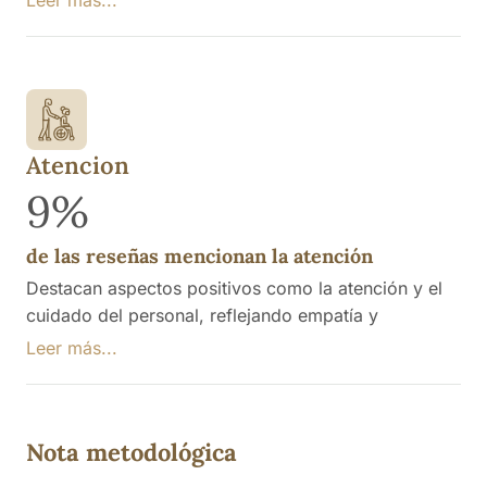
lo que ha permitido a algunos residentes mejorar su
bienestar emocional y físico.
Atencion
9%
de las reseñas mencionan la atención
Destacan aspectos positivos como la atención y el
cuidado del personal, reflejando empatía y
dedicación hacia los residentes, lo que ha generado
Leer más...
agradecimiento por parte de familiares.
Nota metodológica