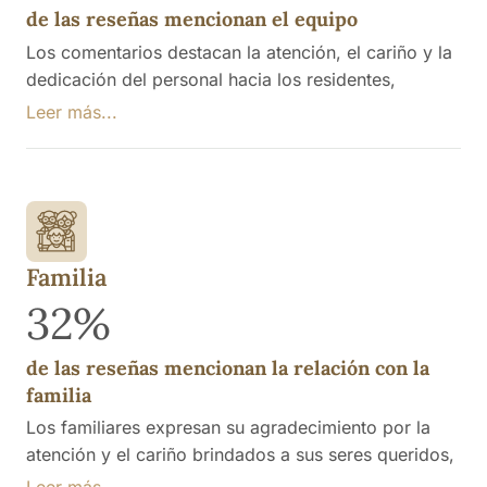
de las reseñas mencionan el equipo
Los comentarios destacan la atención, el cariño y la
dedicación del personal hacia los residentes,
mencionando su paciencia y empatía en el cuidado
Leer más...
de personas mayores. Se resalta la atención
sanitaria constante y el buen trato recibido, así
como la satisfacción de los familiares al observar la
evolución positiva de sus seres queridos. No
obstante, se menciona la necesidad de más
personal.
Familia
32%
de las reseñas mencionan la relación con la
familia
Los familiares expresan su agradecimiento por la
atención y el cariño brindados a sus seres queridos,
destacando la paciencia y el esfuerzo del personal,
Leer más...