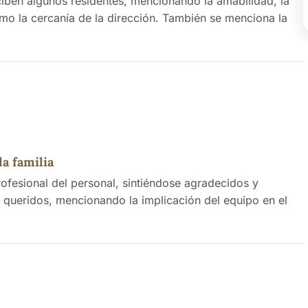
eciben algunos residentes, mencionando la amabilidad, la
omo la cercanía de la dirección. También se menciona la
la familia
rofesional del personal, sintiéndose agradecidos y
s queridos, mencionando la implicación del equipo en el
an actividades que mantienen a los residentes activos y
 las familias. La gestión administrativa se menciona como