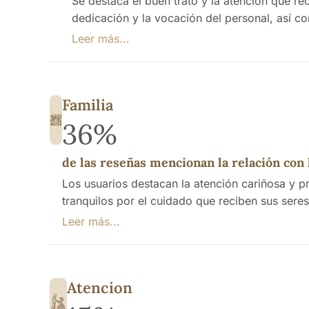
Se destaca el buen trato y la atención que r
dedicación y la vocación del personal, así c
necesidad de más personal.
Leer más...
Familia
36%
de las reseñas mencionan la relación con 
Los usuarios destacan la atención cariñosa y p
tranquilos por el cuidado que reciben sus sere
bienestar de los residentes. También se apreci
Leer más...
felices, lo que a su vez genera satisfacción en
una area de mejora.
Atencion