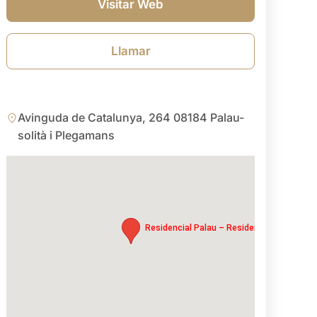
Visitar Web
Llamar
Avinguda de Catalunya, 264 08184 Palau-
solità i Plegamans
Residencial Palau – Residencia geriátrica,