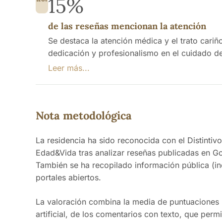
15%
de las reseñas mencionan la atención
Se destaca la atención médica y el trato cariñ
dedicación y profesionalismo en el cuidado de
contribuyen al bienestar de los residentes. Se
Leer más...
Nota metodológica
La residencia ha sido reconocida con el Distinti
Edad&Vida tras analizar reseñas publicadas en Goo
También se ha recopilado información pública (i
portales abiertos.
La valoración combina la media de puntuaciones (de
artificial, de los comentarios con texto, que permi