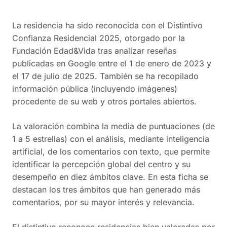
menciona el esfuerzo del personal para fomentar la
movilidad y la calidad de vida de los mayores, así
como la atención constante a sus necesidades.
La residencia ha sido reconocida con el Distintivo
Además, se valora el ambiente familiar que se crea
Confianza Residencial 2025, otorgado por la
en la residencia, lo que contribuye a una experiencia
Fundación Edad&Vida tras analizar reseñas
positiva tanto para los residentes como para sus
publicadas en Google entre el 1 de enero de 2023 y
familias.
el 17 de julio de 2025. También se ha recopilado
información pública (incluyendo imágenes)
procedente de su web y otros portales abiertos.
La valoración combina la media de puntuaciones (de
1 a 5 estrellas) con el análisis, mediante inteligencia
artificial, de los comentarios con texto, que permite
identificar la percepción global del centro y su
desempeño en diez ámbitos clave. En esta ficha se
destacan los tres ámbitos que han generado más
comentarios, por su mayor interés y relevancia.