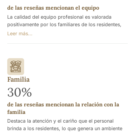
de las reseñas mencionan el equipo
La calidad del equipo profesional es valorada
positivamente por los familiares de los residentes,
quienes destacan la atención humana, el trato
Leer más...
cercano y el profesionalismo del personal,
incluyendo a la directora. Se reconoce el esfuerzo
del equipo en momentos difíciles, como durante la
pandemia, y se mencionan aspectos como la
dedicación, el cariño y la eficacia en el cuidado de
los mayores.
Familia
30%
de las reseñas mencionan la relación con la
familia
Destaca la atención y el cariño que el personal
brinda a los residentes, lo que genera un ambiente