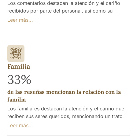
Los comentarios destacan la atención y el cariño
recibidos por parte del personal, así como su
profesionalidad y compromiso con el bienestar de
Leer más...
los residentes. Se menciona que la gestión y el trato
han sido excelentes, con un enfoque familiar y
actividades diarias que benefician a los mayores. Se
menciona la necesidad de disponer de más personal
para atender a los residentes.
Familia
33%
de las reseñas mencionan la relación con la
familia
Los familiares destacan la atención y el cariño que
reciben sus seres queridos, mencionando un trato
excepcional por parte del personal y la mejora en su
Leer más...
bienestar. Los visitantes resaltan un ambiente