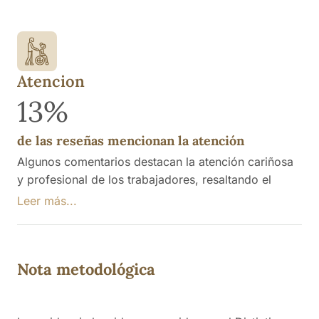
acogedor y profesional
Atencion
13%
de las reseñas mencionan la atención
Algunos comentarios destacan la atención cariñosa
y profesional de los trabajadores, resaltando el
esfuerzo del personal para atender adecuadamente
Leer más...
a los residentes y fomentar su bienestar. Se
menciona que las instalaciones son limpias y están
bien equipadas, con actividades que estimulan a los
Nota metodológica
mayores. Se mencionan aspectos de mejora sobre
la necesidad de más personal.