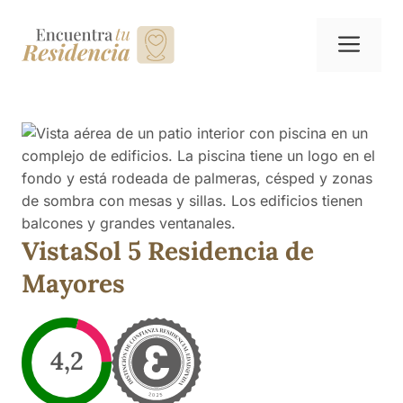
Saltar
al
Me
contenido
VistaSol 5 Residencia de
Mayores
4,2